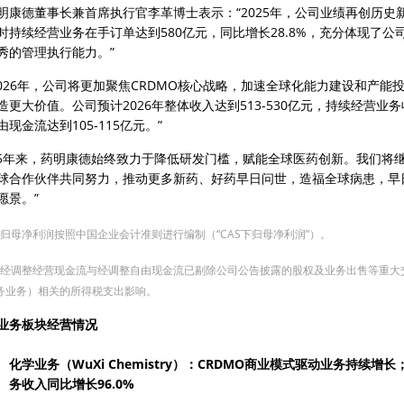
明康德董事长兼首席执行官李革博士表示：“2025年，公司业绩再创历
时持续经营业务在手订单达到580亿元，同比增长28.8%，充分体现了公
秀的管理执行能力。”
2026年，公司将更加聚焦CRDMO核心战略，加速全球化能力建设和产
造更大价值。公司预计2026年整体收入达到513-530亿元，持续经营业
由现金流达到105-115亿元。”
25年来，药明康德始终致力于降低研发门槛，赋能全球医药创新。我们将继
球合作伙伴共同努力，推动更多新药、好药早日问世，造福全球病患，早日
愿景。”
 归母净利润按照中国企业会计准则进行编制（“CAS下归母净利润”）。
2] 经调整经营现金流与经调整自由现金流已剔除公司公告披露的股权及业务出售等重
务业务）相关的所得税支出影响。
业务板块经营情况
化学业务（WuXi Chemistry）：CRDMO商业模式驱动业务持续增长；
务收入同比增长96.0%