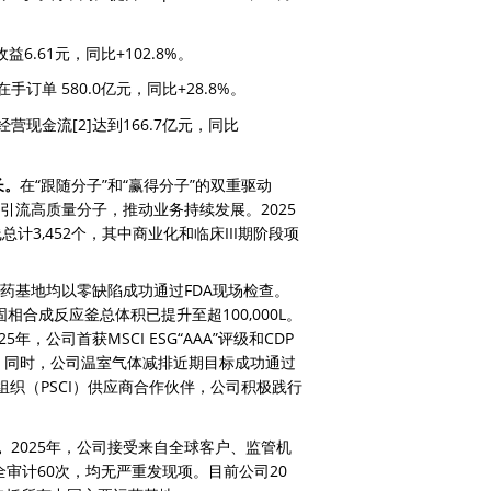
收益6.61元，同比+102.8%。
 580.0亿元，同比+28.8%。
金流[2]达到166.7亿元，同比
长。
在“跟随分子”和“赢得分子”的双重驱动
不断引流高质量分子，推动业务持续发展。2025
计3,452个，其中商业化和临床III期阶段项
料药基地均以零缺陷成功通过FDA现场检查。
固相合成反应釜总体积已提升至超100,000L。
025年，公司首获MSCI ESG“AAA”评级和CDP
”认证。同时，公司温室气体减排近期目标成功通过
组织（PSCI）供应商合作伙伴，公司积极践行
。
2025年，公司接受来自全球客户、监管机
审计60次，均无严重发现项。目前公司20