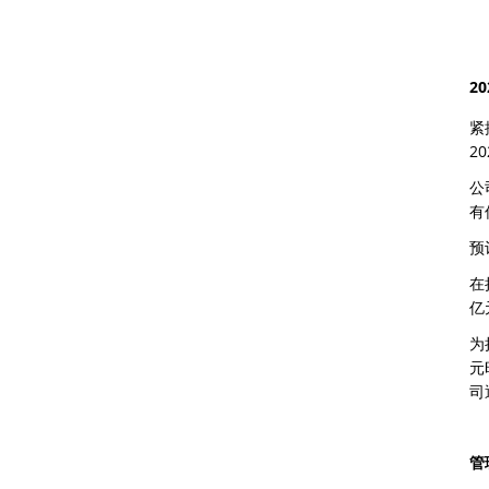
2
紧
2
公
有
预
在
亿
为
元
司
管