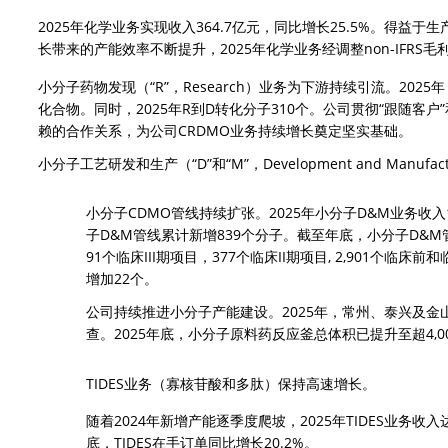
2025年化学业务实现收入364.7亿元，同比增长25.5%。得益
长带来的产能效率不断提升，2025年化学业务经调整non-IFRS毛利
小分子药物发现（“R”，Research）业务为下游持续引流。202
化合物。同时，2025年R到D转化分子310个。公司贯彻“跟随客户
赖的合作关系，为公司CRDMO业务持续增长奠定坚实基础。
小分子工艺研发和生产（“D”和“M”，Development and Manuf
小分子CDMO管线持续扩张。2025年小分子D&M业务收入19
子D&M管线累计新增839个分子。截至年底，小分子D&M管线
91个临床III期项目，377个临床II期项目, 2,901个临床
增加22个。
公司持续推进小分子产能建设。2025年，常州、泰兴及金
查。2025年底，小分子原料药反应釜总体积已提升至超4,00
TIDES业务（寡核苷酸和多肽）保持高速增长。
随着2024年新增产能逐季度爬坡，2025年TIDES业务收入
底，TIDES在手订单同比增长20.2%。