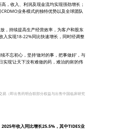
史新高，收入、利润及现金流均实现强劲增长；
司CRDMO业务模式的独特优势以及全球团队
能投放，持续提高生产经营效率，为客户和股东
务收入实现18-22%同比快速增长，同时经调整
续不忘初心，坚持‘做对的事，把事做好’，与
实现‘让天下没有难做的药，难治的病’的伟
大交易（即出售药明合联部分权益与出售中国临床研究
2025年收入同比增长25.5%，其中TIDES业