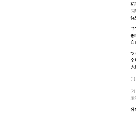
药
同
优
“
创
自
“
全
大
[1]
[
服
分