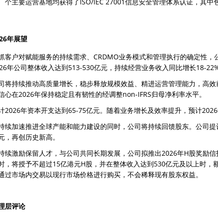
个主要运营基地均获得了ISO/IEC 27001信息安全管理体系认证，
026年展望
抓客户对赋能服务的持续需求、CRDMO业务模式和管理执行的确定性，
026年公司整体收入达到513-530亿元，持续经营业务收入同比增长18-22
司将持续推动高质量增长，稳步释放规模效益、精进运营管理能力，高效
信心在2026年保持稳定且有韧性的经调整non-IFRS归母净利率水平。
计2026年资本开支达到65-75亿元。随着业务增长及效率提升，预计20
持续加速推进全球产能和能力建设的同时，公司将持续回馈股东。公司提议，
元，再创历史新高。
持续激励保留人才，与公司共同长期发展，公司拟推出2026年H股奖励信托
时，将授予不超过15亿港元H股，并在整体收入达到530亿元及以上时，
通过市场内交易以现行市场价格进行购买，不会稀释现有股东权益。
理层评论