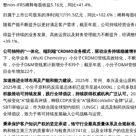
整non-IFRS稀释每股收益5.16元，同比+41.4%。
归属于上市公司股东的净利润
[1]
191.5亿元，同比+102.6%；稀释每股
随着产能不断提升以更好满足客户需求，截至年底，公司持续经营业务在手订单
得益于持续的业务发展、高效运营以及财务管理能力不断提升，经调整经营现
+39.1%。
公司独特的“一体化、端到端”CRDMO业务模式，驱动业务持续稳健增
下，化学业务（WuXi Chemistry）小分子CRDMO管线高效转化，
年，小分子D&M管线累计新增分子839个；截至年底，小分子D&M管线总
目全年增加22个。
加速推进全球布局及产能和能力建设。
2025年，常州、泰兴及金山原
2025年底，小分子原料药反应釜总体积已提升至超4,000kL；公司多肽
积极推动可持续发展，践行全球倡议，持续获得权威机构广泛认可。
2
气候变化“A”级最高评级，蝉联CDP水安全“A”级和EcoVadis“金牌
SBTi审核认证；作为联合国全球契约组织（UNGC）成员及制药供应链
全球倡议，致力于将可持续发展融入公司战略与运营。
秉承保护客户知识产权的坚定承诺，恪守行业最高质量体系及合规标准
构和独立第三方的质量审计与检查共计741次，以及全球客户的信息安全